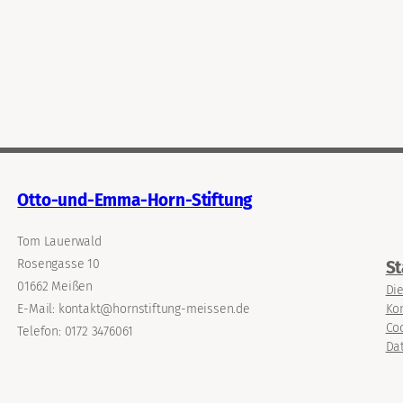
Otto-und-Emma-Horn-Stiftung
Tom Lauerwald
Rosengasse 10
St
01662 Meißen
Di
Ko
E-Mail: kontakt@hornstiftung-meissen.de
Coo
Telefon: 0172 3476061
Da